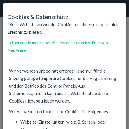
NeuPrime
Cloud
Navig
umsch
Cookies & Datenschutz
Diese Website verwendet Cookies, um Ihnen ein optimales
Erlebnis zu bieten.
Warum
NeuPrime Cloud?
Erfahren Sie mehr über die Datenschutzrichtlinie von
Die NeuPrime GmbH vereint führende Technologien und
NeuPrime.
höchsten Komfort für den Kunden.
Das Kerngeschäft von NeuPrime liegt im Cloud Hosting. Wir
Wir verwenden unbedingt erforderliche, nur für die
sind stolz darauf, Ihnen den besten Service, Management und
Sitzung gültige temporäre Cookies für die Registrierung
Support bieten zu können. Führende Technologien zu
und den Betrieb des Control Panels. Aus
wettbewerbsfähigen Preisen.
Sicherheitsgründen kann unsere Website ohne diese
Nutzen Sie unseren Servicenach Belieben, mit Pay-After-Use-
Cookies nicht betrieben werden.
Methode und Gratis Testphase oder Geld-zurück Option. Sie
Wir verwenden erforderliche Cookies für Folgendes:
wissen immer, wofür Sie bezahlen.
Website-Einstellungen, wie z. B. Sprach- oder
Unsere oberste Priorität ist die Zahlungssicherheit. Auch wenn