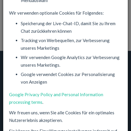
Menüauswahl
der 10 Tage Geld-zurück-Zeitraum abgelaufen ist, garantieren
wir jederzeit eine Rückerstattung nach Aufforderung. Sie
Wir verwenden optionale Cookies für Folgendes:
erhalten Ihr Geld für den nicht genutzten Teil der Laufzeit, auch
Speicherung der Live-Chat-ID, damit Sie zu Ihrem
bei Vorauskasse.
Chat zurückkehren können
Tracking von Werbequellen, zur Verbesserung
unseres Marketings
Wir verwenden Google Analytics zur Verbesserung
unseres Marketings.
© 2014-2026, NeuPrime GmbH
Google verwendet Cookies zur Personalisierung
Cloud Hosting Solutions Provider
Friedrich-Karl-Klausing-Straße 7
von Anzeigen
60438 Frankfurt am Main
Google Privacy Policy and Personal Information
processing terms
.
Wir freuen uns, wenn Sie alle Cookies für ein optimales
Nutzererlebnis akzeptieren.
Sie können Ihre Einwilligungseinstellungen jederzeit auf