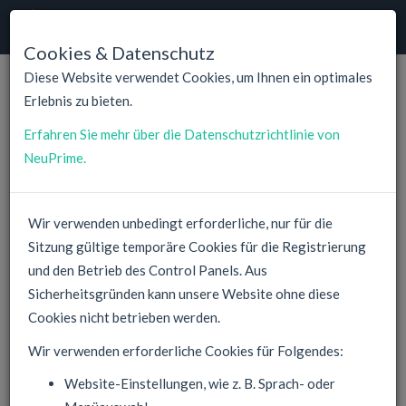
NeuPrime
Cloud
Navig
umsch
Cookies & Datenschutz
Diese Website verwendet Cookies, um Ihnen ein optimales
Erlebnis zu bieten.
NeuPrime
Kundenregistrierung
Erfahren Sie mehr über die Datenschutzrichtlinie von
Account Login
NeuPrime.
Wir verwenden unbedingt erforderliche, nur für die
Email
Sitzung gültige temporäre Cookies für die Registrierung
und den Betrieb des Control Panels. Aus
Sicherheitsgründen kann unsere Website ohne diese
Passwort
Cookies nicht betrieben werden.
Wir verwenden erforderliche Cookies für Folgendes:
kann leer bleiben, wird dann generiert
Website-Einstellungen, wie z. B. Sprach- oder
Bestätigen