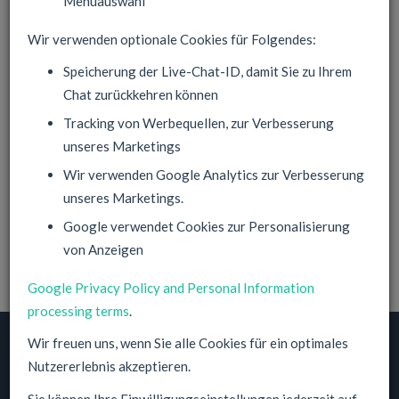
Menüauswahl
Wir verwenden optionale Cookies für Folgendes:
Speicherung der Live-Chat-ID, damit Sie zu Ihrem
Geschäftskonto
Chat zurückkehren können
Tracking von Werbequellen, zur Verbesserung
Anmelden
unseres Marketings
Indem Sie diese Informationen ausfüllen und fortfahren,
Wir verwenden Google Analytics zur Verbesserung
stimmen Sie unseren
Datenschutzrichtlinien
und unseren
unseres Marketings.
Nutzungsbedingungen
zu.
Google verwendet Cookies zur Personalisierung
Sie haben Datenschutzrechte gemäß den EU-Vorschriften.
Einzelheiten finden Sie in unseren
Datenschutzrichtlinien
von Anzeigen
Google Privacy Policy and Personal Information
processing terms
.
Wir freuen uns, wenn Sie alle Cookies für ein optimales
© 2014-2026, NeuPrime GmbH
Nutzererlebnis akzeptieren.
Cloud Hosting Solutions Provider
Sie können Ihre Einwilligungseinstellungen jederzeit auf